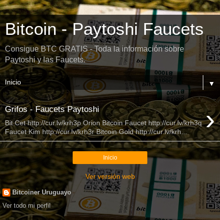
Bitcoin - Paytoshi Faucets
Consigue BTC GRATIS - Toda la información sobre
Paytoshi y las Faucets.
▼
›
Grifos - Faucets Paytoshi
Bit Cet http://cur.lv/krh3p Orion Bitcoin Faucet http://cur.lv/krh3q
Faucet Kim http://cur.lv/krh3r Bitcoin Gold http://cur.lv/krh...
Inicio
Ver versión web
Bitcoiner Uruguayo
Ver todo mi perfil